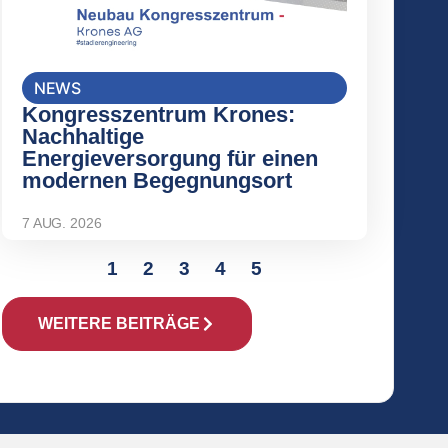
NEWS
Kongresszentrum Krones:
Nachhaltige
Energieversorgung für einen
modernen Begegnungsort
7 AUG. 2026
1
2
3
4
5
WEITERE BEITRÄGE