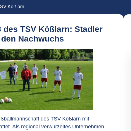
 TSV Kößlarn
8 des TSV Kößlarn: Stadler
zt den Nachwuchs
Fußballmannschaft des
TSV Kößlarn
mit
ttet. Als regional verwurzeltes Unternehmen